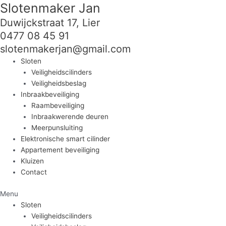
Slotenmaker Jan
Ga
naar
Duwijckstraat 17, Lier
de
0477 08 45 91
inhoud
slotenmakerjan@gmail.com
Sloten
Veiligheidscilinders
Veiligheidsbeslag
Inbraakbeveiliging
Raambeveiliging
Inbraakwerende deuren
Meerpunsluiting
Elektronische smart cilinder
Appartement beveiliging
Kluizen
Contact
Menu
Sloten
Veiligheidscilinders